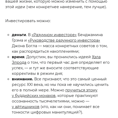
вашей жизни, которую можно изменить с помощью
этой идеи (чем конкретнее намерение, тем лучше).
Инвестировать можно:
деньги
. В
«Разумном инвесторе»
Бенджамина
Грэма и
«Руководстве разумного инвестора»
Джона Богла — масса конкретных советов о том,
как распорядиться накоплениями;
время
. Допустим, вы прониклись идеей
Хэла
Элрода
о том, что первый час дня определяет его
успех, — и тут же вносите соответствующие
коррективы в режим дня;
внимание.
Все признают, что это самый ценный
ресурс XXI века, но мы пока не научились ценить
его в полной мере. Можно
поучиться этому
у буддийских монахов
, которые практикуют
осознанность тысячелетиями, можно —
у айтишников
(кто, как ни они, понимает все
тонкости цифровых манипуляций?).