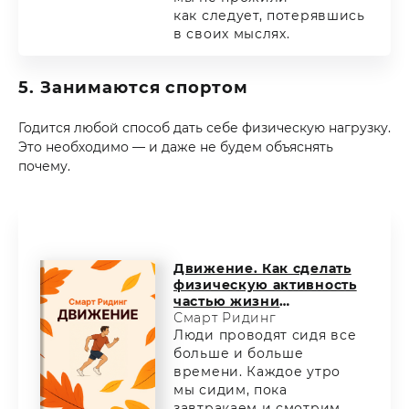
как следует, потерявшись
в своих мыслях.
5. Занимаются спортом
Годится любой способ дать себе физическую нагрузку.
Это необходимо — и даже не будем объяснять
почему.
Движение. Как сделать
физическую активность
частью жизни
и не терять форму
Смарт Ридинг
Люди проводят сидя все
больше и больше
времени. Каждое утро
мы сидим, пока
завтракаем и смотрим