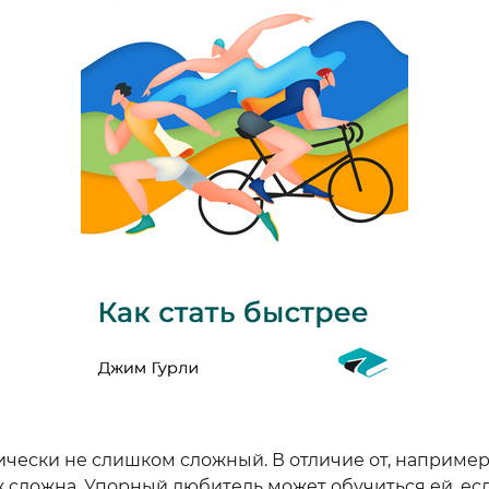
ически не слишком сложный. В отличие от, например,
ж сложна. Упорный любитель может обучиться ей, есл