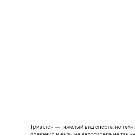
Триатлон — тяжелый вид спорта, но техн
плавания и езды на велосипеде не так у