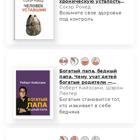
хроническую усталость
и вернуть себе силу,
Сохэр Рокед
энергию и радость
Возьмите свое здоровье
жизни
под контроль
Богатый папа, бедный
папа. Чему учат детей
богатые родители —
и не учат бедные!
Роберт Кийосаки, Шэрон
Лектер
Богатым становится тот,
кто изживает в себе
бедняка