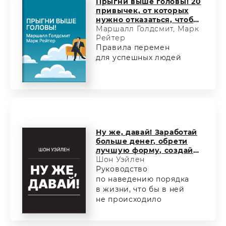
Прыгни выше головы! 20
привычек, от которых
нужно отказаться, чтобы
покорить вершину
Маршалл Голдсмит, Марк
успеха
Рейтер
Правила перемен
для успешных людей
Ну же, давай! Заработай
больше денег, обрети
лучшую форму, создай
эпичные отношения
Шон Уэйлен
и управляй своей
Руководство
жизнью!
по наведению порядка
в жизни, что бы в ней
не происходило