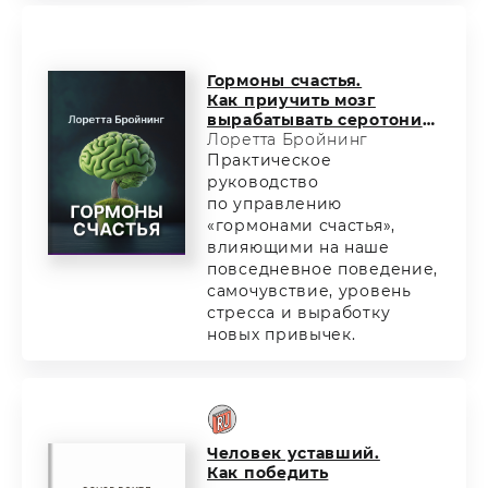
Гормоны счастья.
Как приучить мозг
вырабатывать серотонин,
дофамин, эндорфин
Лоретта Бройнинг
и окситоцин
Практическое
руководство
по управлению
«гормонами счастья»,
влияющими на наше
повседневное поведение,
самочувствие, уровень
стресса и выработку
новых привычек.
Человек уставший.
Как победить