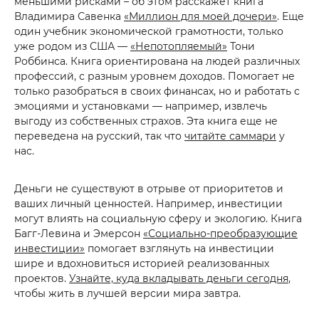
меньшими рисками – об этом расскажет книга
Владимира Савенка
«Миллион для моей дочери»
. Еще
один учебник экономической грамотности, только
уже родом из США —
«Непотопляемый»
Тони
Роббинса. Книга ориентирована на людей различных
профессий, с разным уровнем доходов. Помогает не
только разобраться в своих финансах, но и работать с
эмоциями и установками — например, извлечь
выгоду из собственных страхов. Эта книга еще не
переведена на русский, так что
читайте саммари
у
нас.
Деньги не существуют в отрыве от приоритетов и
ваших личный ценностей. Например, инвестиции
могут влиять на социальную сферу и экологию. Книга
Багг-Левина и Эмерсон
«Социально-преобразующие
инвестиции»
помогает взглянуть на инвестиции
шире и вдохновиться историей реализованных
проектов.
Узнайте, куда вкладывать деньги сегодня
,
чтобы жить в лучшей версии мира завтра.