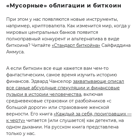
«Мусорные» облигации и биткоин
При этом у нас появляются новые инструменты,
например, криптовалюта. Как изменится мир, когда у
мировых центральных банков появится
полноправный конкурент и альтернатива в виде
биткоина? Читайте
«Стандарт биткойна»
Сайфиддина
Аммуса.
А если биткоин все еще кажется вам чем-то
фантастическим, самое время изучить историю
финансов. Эдвард Чанселор
захватывающе описал
все самые абсурдные спекуляции и финансовые
пузыри в истории человечества
, включая
средневековые страховки от разбойников «с
большой дороги» или страхование женской
верности. Его книга
«Каждый за себя, проигравших —
к черту»
читается (или слушается) как детектив, на
одном дыхании. На русском книга представлена
только у нас.