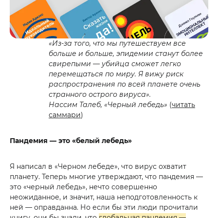
«Из-за того, что мы путешествуем все
больше и больше, эпидемии станут более
свирепыми — убийца сможет легко
перемещаться по миру. Я вижу риск
распространения по всей планете очень
странного острого вируса».
Нассим Талеб, «Черный лебедь»
(
читать
саммари
)
Пандемия — это «белый лебедь»
Я написал в «Черном лебеде», что вирус охватит
планету. Теперь многие утверждают, что пандемия —
это «черный лебедь», нечто совершенно
неожиданное, и значит, наша неподготовленность к
ней — оправданна. Но если бы эти люди прочитали
книгу, они бы знали, что
глобальная пандемия —