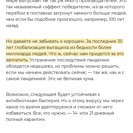
мире выпускает не так уж много производителей. Это
так называемый «эффект победителя», из-за которого
перебои в поставках затронут намного больше людей,
чем если бы подобное произошло, например, 100 лет
назад.
Но давайте не забывать о хорошем. За последние 30
лет глобализация вытащила из бедности более
миллиарда людей. Что ж, сейчас нам придется за это
заплатить.
Устранение последствий пандемии
обойдется недешево, но проблемы можно решить,
если мы начнем действовать сейчас — так же, как и с
самой пандемией. Это не Великая чума.
Возможно, следующей будет устойчивая к
антибиотикам бактерия. Но к этому вирусу мы через
какое-то время адаптируемся и сможем от него
избавиться. Все, что нужно, — 14- или 21-дневный
полный карантин.