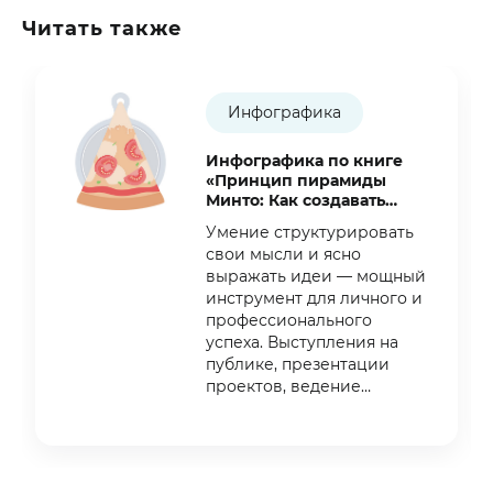
Читать также
Инфографика
Инфографика по книге
«Принцип пирамиды
Минто: Как создавать
убедительные
Умение структурировать
презентации»
свои мысли и ясно
выражать идеи — мощный
инструмент для личного и
профессионального
успеха. Выступления на
публике, презентации
проектов, ведение
переговоров, написание
те
Item
1