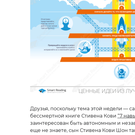
Друзья, поскольку тема этой недели — с
бессмертной книге Стивена Кови
“7 нав
заинтересован быть автономным и незав
еще не знаете, сын Стивена Кови Шон т