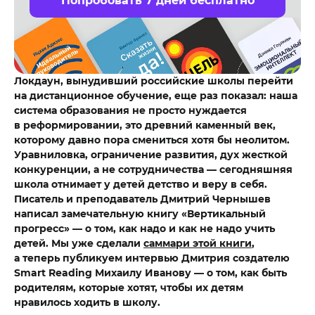
Попробовать 7 дней бесплатно
Локдаун, вынудивший российские школы перейти
на дистанционное обучение, еще раз показал: наша
система образования не просто нуждается
в реформировании, это древний каменный век,
которому давно пора смениться хотя бы неолитом.
Уравниловка, ограничение развития, дух жесткой
конкуренции, а не сотрудничества — сегодняшняя
школа отнимает у детей детство и веру в себя.
Писатель и преподаватель Дмитрий Чернышев
написал замечательную книгу «Вертикальный
прогресс» — о том, как надо и как не надо учить
детей. Мы уже сделали
саммари этой книги
,
а теперь публикуем интервью Дмитрия создателю
Smart
Reading
Михаилу Иванову — о том, как быть
родителям, которые хотят, чтобы их детям
нравилось ходить в школу.