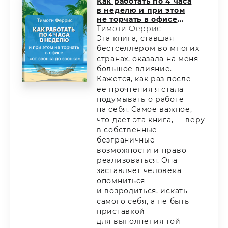
Как работать по 4 часа
в неделю и при этом
не торчать в офисе
«от звонка до звонка»,
Тимоти Феррис
жить где угодно
Эта книга, ставшая
и богатеть
бестселлером во многих
странах, оказала на меня
большое влияние.
Кажется, как раз после
ее прочтения я стала
подумывать о работе
на себя. Самое важное,
что дает эта книга, — веру
в собственные
безграничные
возможности и право
реализоваться. Она
заставляет человека
опомниться
и возродиться, искать
самого себя, а не быть
приставкой
для выполнения той