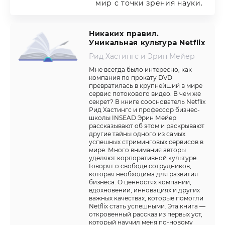
мир с точки зрения науки.
Никаких правил.
Уникальная культура Netflix
Рид Хастингс и Эрин Мейер
Мне всегда было интересно, как
компания по прокату DVD
превратилась в крупнейший в мире
сервис потокового видео. В чем же
секрет? В книге сооснователь Netflix
Рид Хастингс и профессор бизнес-
школы INSEAD Эрин Мейер
рассказывают об этом и раскрывают
другие тайны одного из самых
успешных стриминговых сервисов в
мире. Много внимания авторы
уделяют корпоративной культуре.
Говорят о свободе сотрудников,
которая необходима для развития
бизнеса. О ценностях компании,
вдохновении, инновациях и других
важных качествах, которые помогли
Netflix стать успешными. Эта книга —
откровенный рассказ из первых уст,
который научил меня по-новому