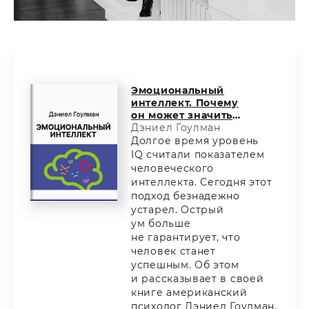
Эмоциональный
интеллект. Почему
он может значить
больше, чем IQ
Дэниел Гоулман
Долгое время уровень
IQ считали показателем
человеческого
интеллекта. Сегодня этот
подход безнадежно
устарел. Острый
ум больше
не гарантирует, что
человек станет
успешным. Об этом
и рассказывает в своей
книге американский
психолог Дэниел Гоулман.