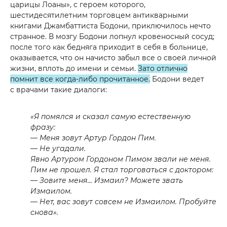
царицы Лоаны», с героем которого,
шестидесятилетним торговцем антикварными
книгами Джамбаттиста Бодони, приключилось нечто
странное. В мозгу Бодони лопнул кровеносный соcуд;
после того как бедняга приходит в себя в больнице,
оказывается, что он начисто забыл все о своей личной
жизни, вплоть до имени и семьи.
Зато отлично
помнит все когда-либо прочитанное.
Бодони ведет
с врачами такие диалоги:
«Я помялся и сказал самую естественную
фразу:
— Меня зовут Артур Гордон Пим.
— Не угадали.
Явно Артуром Гордоном Пимом звали не меня.
Пим не прошел. Я стал торговаться с доктором:
— Зовите меня... Измаил? Можете звать
Измаилом.
— Нет, вас зовут совсем не Измаилом. Пробуйте
снова».