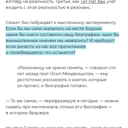
взгляду на реальность. Третьи, как
Тит Нат Хан
, учат
входить с этой реальностью в резонанс.
Сюжет Эко побуждает к мысленному эксперименту.
Если бы мы сами оказались на месте Бодони,
какие бы книги составили нашу биографию, чьим бы
вымышленным именем мы назвались? И наоборот:
если вычесть из нас все прочитанное
и полюбившееся, что останется?
«Разночинцу не нужна память, — говорил сто
лет назад поэт Осип Мандельштам, — ему
достаточно рассказать о книгах, которые
он прочел, и биография готова».
— То же самое, — перефразирую я сегодня, — можно
сказать про миллениала, только его биография —
в истории браузера.