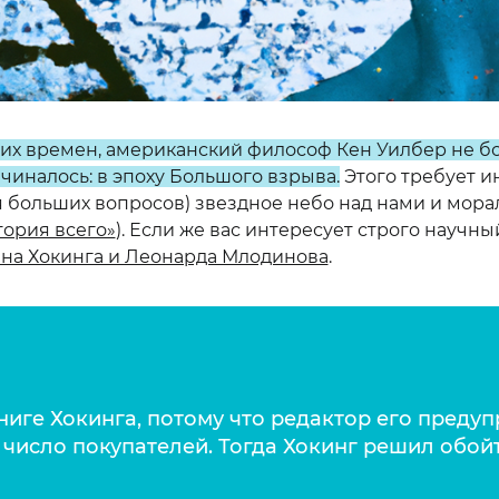
ких времен, американский философ Кен Уилбер не б
ачиналось: в эпоху Большого взрыва
.
Этого требует и
я больших вопросов) звездное небо над нами и мора
тория всего»
). Если же вас интересует строго научны
на Хокинга и Леонарда Млодинова
.
ниге Хокинга, потому что редактор его преду
число покупателей. Тогда Хокинг решил обой