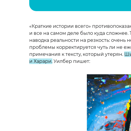
«Краткие истории всего» противопоказан
и все на самом деле было куда сложнее. 
наводка реальности на резкость: очень
проблемы корректируется чуть ли не еже
примечания к тексту, который утерян.
Ши
и Харари
.
Уилбер пишет: