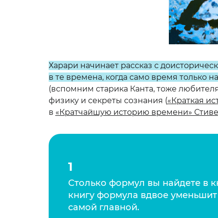
Харари начинает рассказ с доисторичес
в те времена, когда само время только н
(вспомним старика Канта, тоже любител
физику и секреты сознания (
«Краткая ис
в
«Кратчайшую историю времени» Стиве
1
Столько формул вы найдете в к
книгу формула вдвое уменьшит 
самой главной.