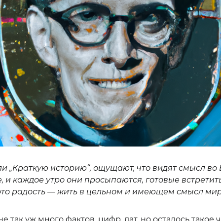
и „Краткую историю“, ощущают, что видят смысл во 
 и каждое утро они просыпаются, готовые встретить
е это радость — жить в цельном и имеющем смысл мир
е так уж много фактов, цифр, дат, но осталось такое 