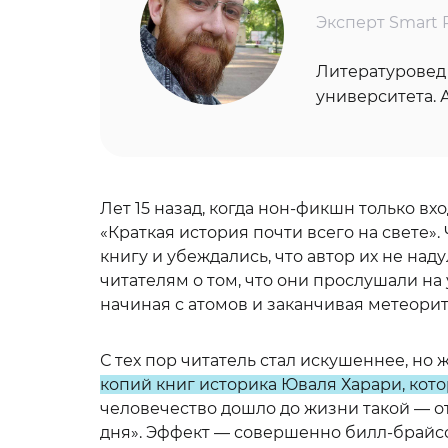
Эксперт Smart 
Литературовед 
университета. 
Лет 15 назад, когда нон-фикшн только в
«Краткая история почти всего на свете»
книгу и убеждались, что автор их не на
читателям о том, что они прослушали на
начиная с атомов и заканчивая метеорит
С тех пор читатель стал искушеннее, но 
копий книг историка Юваля Харари, кото
человечество дошло до жизни такой — о
дня». Эффект — совершенно билл-брайсон