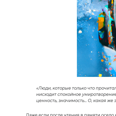
«Люди, которые только что прочитал
нисходит спокойное умиротворение,
ценность, значимость... О, какая ж
Даже если после чтения в памяти осело н