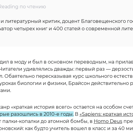
Reading по чтению
и литературный критик, доцент Благовещенского го
Автор четырех книг и 400 статей о современной лите
ходил в моду и был в основном переводным, на прила
. Читатели удивлялись дважды: первый раз — дерзост
дул. Обаятельно пересказывая курс школьного естес
 уроках биологии и физики, Брайсон действительно р
ами.
жанр «краткая история всего» остается на особом сче
рые разошлись в 2010-е годы
.
В
«Sapiens: краткая ис
т палки-копалки до атомной бомбы, в
Homo Deus
пре
овский: как будто учитель вошел в класс и за 40 м