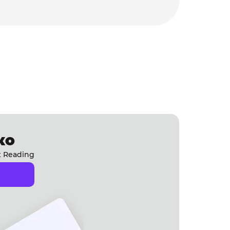
ко
t Reading