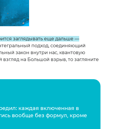
оится заглядывать еще дальше —
нтегральный подход, соединяющий
льный закон внутри нас, квантовую
й взгляд на Большой взрыв, то загляните
предил: каждая включенная в
тись вообще без формул, кроме