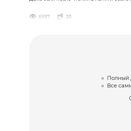
6597
20
Полный д
Все самм