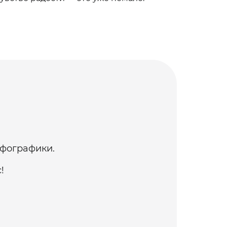
нфографики.
!