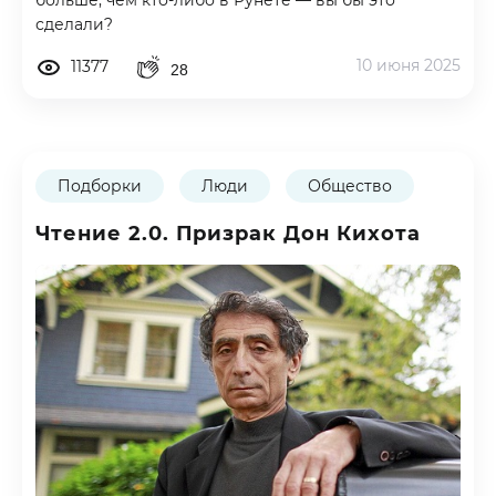
больше, чем кто-либо в Рунете — вы бы это
сделали?
10 июня 2025
11377
28
Подборки
Люди
Общество
Чтение 2.0. Призрак Дон Кихота