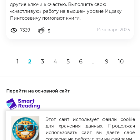
другие ключи к счастью. Выполнять свою
«счастливую» работу на высшем уровне Ицхаку
Пинтосевичу помогают книги.
14 января 2025
7339
5
1
2
3
4
5
6
...
9
10
Перейти на основной сайт
Этот сайт использует файлы cookie
для хранения данных. Продолжая
Связаться с нами
использовать сайт вы даете свое
Smart Reading для мобильных устройств
согласие на работу с этими файлами.