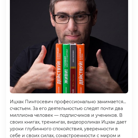
Ицхак Пинтосевич профессионально занимается…
счастьем. За его деятельностью следят почти два
миллиона человек — подписчиков и учеников. В
своих книгах, тренингах, видеороликах Ицхак дает
уроки глубинного спокойствия, уверенности в
себе и своих силах, сонастроенности с миром и