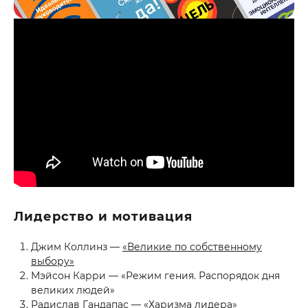
Лидерство и мотивация
Джим Коллинз —
«Великие по собственному
выбору»
Мэйсон Карри — «Режим гения. Распорядок дня
великих людей»
Радислав Гандапас — «Харизма лидера»