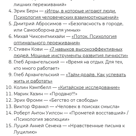
лишних переживаний»
Эрик Берн —
«Игры, в которые играют люди.
Психология человеческих взаимоотношений»
Дмитрий Абросимов — «Безопасность в городе,
или Самооборона для умных»
Михай Чиксентмихайи —
«Поток. Психология
оптимального переживания»
Стивен Кови —
«7 навыков высокоэффективных
людей. Мощные инструменты развития личности»
Глеб Архангельский — «Время на отдых. Для тех,
кто много работает»
Глеб Архангельский —
«Тайм-драйв. Как успевать
жить и работать»
Колин Кэмпбелл —
«Китайское исследование»
Марик Хазин — «Продано!!!»
Эрих Фромм — «Бегство от свободы»
Виктор Франкл — «Человек в поисках смысла»
Роберт Антон Уилсон — «Прометей восставший» /
«Психология эволюции»
Луций Анней Сенека — «Нравственные письма к
Луцилию»