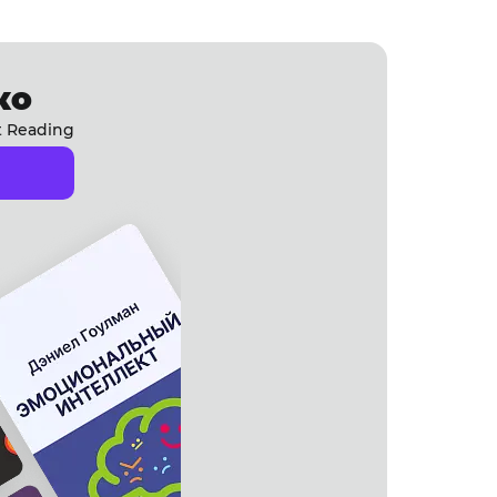
ко
t Reading