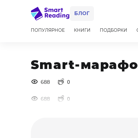
БЛОГ
ПОПУЛЯРНОЕ
КНИГИ
ПОДБОРКИ
Item
1
of
10
Smart-марафо
688
0
688
0