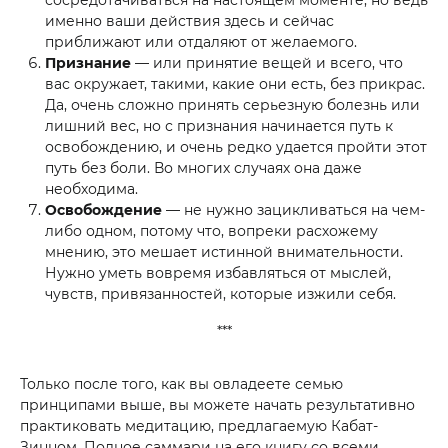
сосредотачиваться на настоящем моменте, но ведь
именно ваши действия здесь и сейчас
приближают или отдаляют от желаемого.
Признание
— или принятие вещей и всего, что
вас окружает, такими, какие они есть, без прикрас.
Да, очень сложно принять серьезную болезнь или
лишний вес, но с признания начинается путь к
освобождению, и очень редко удается пройти этот
путь без боли. Во многих случаях она даже
необходима.
Освобождение
— не нужно зацикливаться на чем-
либо одном, потому что, вопреки расхожему
мнению, это мешает истинной внимательности.
Нужно уметь вовремя избавляться от мыслей,
чувств, привязанностей, которые изжили себя.
***
Только после того, как вы овладеете семью
принципами выше, вы можете начать результативно
практиковать медитацию, предлагаемую Кабат-
Зинном. Полное саммари на его книгу со всеми