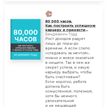
80 000 часов.
Как построить успешную
карьеру и принести
пользу миру
Бенджамин Тодд
Рост доходов радует
лишь до поры-до
времени. А если слепо
«следовать за мечтой»,
можно и вовсе оказаться
в нищете. Так в чем же
секрет успеха, и какую
карьеру выбрать, чтобы
быть счастливым?
Если коротко, работа
должна быть
осмысленной, полезной,
хотя бы немного
увлекательной
и не мешающей